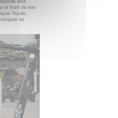
 douces. Nos
r le front de mer
ues ‘Roulib’.
ectriques de