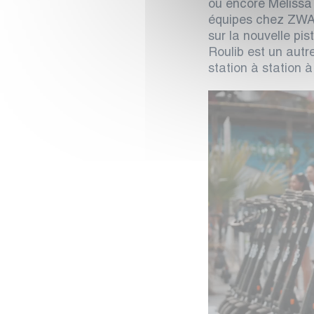
ou encore Mélissa
équipes chez ZWAV 
sur la nouvelle pis
Roulib est un autr
station à station à
Lecteur
vidéo