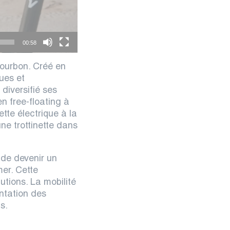
00:58
Bourbon. Créé en
ues et
diversifié ses
n free-floating à
tte électrique à la
ne trottinette dans
 de devenir un
er. Cette
utions. La mobilité
entation des
s.