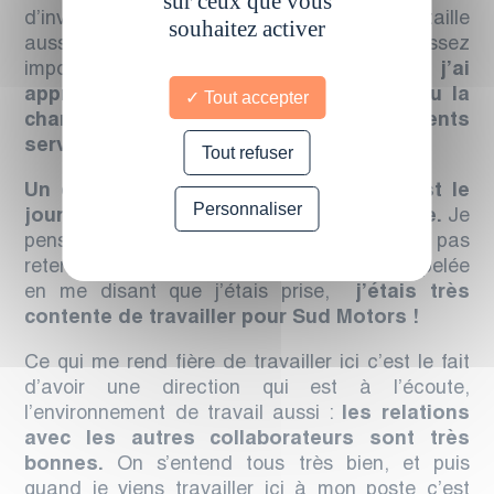
sur ceux que vous
d’investissement, d’organisation et de taille
souhaitez activer
aussi, malgré parfois un turn-over assez
important.
Pendant toutes ces années, j’ai
appris énormément de choses et j’ai eu la
Tout accepter
chance de travailler dans différents
services.
Tout refuser
Un de mes meilleurs souvenirs ici, c’est le
Personnaliser
jour où j’ai eu mon entretien d’embauche.
Je
pensais que ma candidature ne serait pas
retenue et le lendemain la direction m’a appelée
en me disant que j’étais prise,
j’étais très
contente de travailler pour Sud Motors !
Ce qui me rend fière de travailler ici c’est le fait
d’avoir une direction qui est à l’écoute,
l’environnement de travail aussi :
les relations
avec les autres collaborateurs sont très
bonnes.
On s’entend tous très bien, et puis
quand je viens travailler ici à mon poste c’est