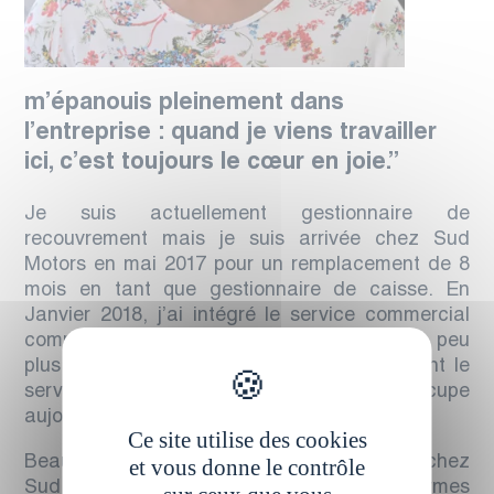
m’épanouis pleinement dans
l’entreprise : quand je viens travailler
ici, c’est toujours le cœur en joie.
”
Je suis actuellement gestionnaire de
recouvrement mais je suis arrivée chez Sud
Motors en mai 2017 pour un remplacement de 8
mois en tant que gestionnaire de caisse. En
Janvier 2018, j’ai intégré le service commercial
comme secrétaire commerciale pendant un peu
plus de 2 ans. Enfin, en juin 2020, j’ai rejoint le
service comptabilité au poste que j’occupe
aujourd’hui.
Ce site utilise des cookies
Beaucoup de choses ont changé et évolué chez
et vous donne le contrôle
Sud Motors depuis que je suis arrivée, en termes