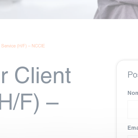
t Service (H/F) – NCCIE
r Client
Po
No
H/F) –
Ema