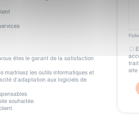
lient
services
Fichi
E
acce
vous êtes le garant de la satisfaction
tra
site
 maitrisez les outils informatiques et
cité d’adaptation aux logiciels de
spensables
ile souhaitée.
lient.