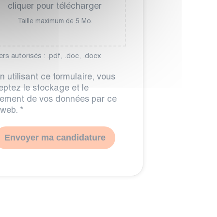
cliquer pour télécharger
Taille maximum de 5 Mo.
ers autorisés : .pdf, .doc, .docx
n utilisant ce formulaire, vous
ptez le stockage et le
itement de vos données par ce
 web.
*