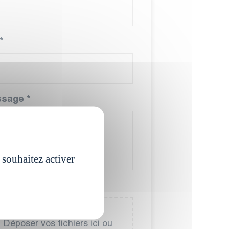
*
ssage
*
 souhaitez activer
écharger votre CV
*
Déposer vos fichiers ici ou