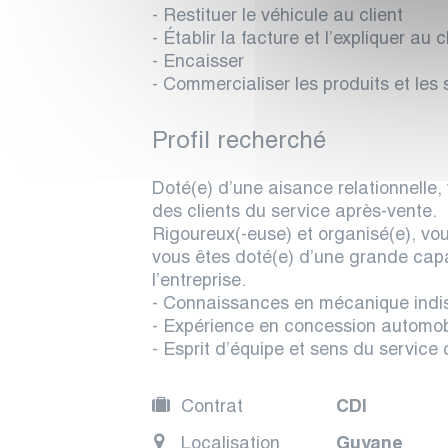
- Restituer le véhicule au client
- Établir la facture et l’expliquer au c
- Encaisser
- Commercialiser les produits et les 
Profil recherché
Doté(e) d’une aisance relationnelle, 
des clients du service après-vente.
Rigoureux(-euse) et organisé(e), vous
vous êtes doté(e) d’une grande capa
l’entreprise.
- Connaissances en mécanique indi
- Expérience en concession automob
- Esprit d’équipe et sens du service c
Contrat
CDI
Localisation
Guyane